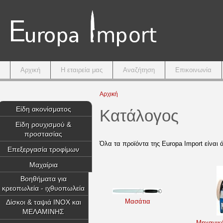
Κύριο μενού
Αρχική
Η εταιρεία μας
Αναζήτηση
Επικοινωνία
Είστε εδώ
Αρχική
Είδη ακονίσματος
Κατάλογος
Είδη ρουχισμού &
προστασίας
Όλα τα προϊόντα της Europa Import είναι 
Επεξεργασία τροφίμων
Μαχαίρια
Βοηθήματα για
κρεοπωλεία - ιχθυοπωλεία
Μασάτια
Δίσκοι & ταψιά INOX και
ΜΕΛΑΜΙΝΗΣ
Μηχανικά