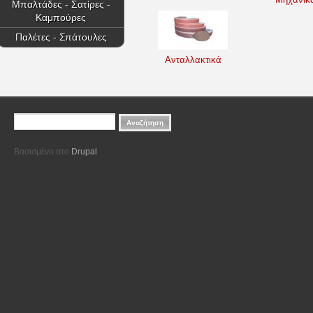
Μπαλτάδες - Σατίρες -
Καμπούρες
Παλέτες - Σπάτουλες
Ανταλλακτικά
Φόρμα αναζήτησης
Αναζήτηση
Βασισμένο στο
Drupal